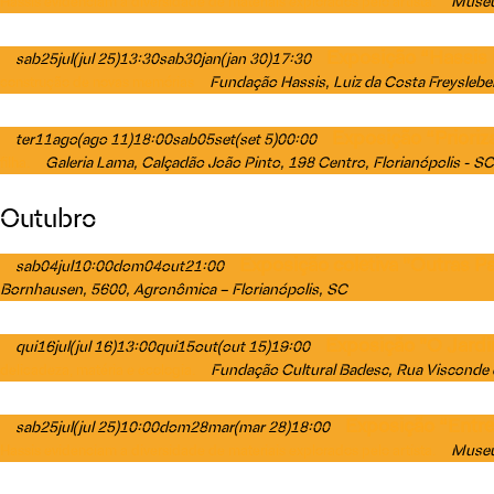
Museu 
Hassis evidenciam a diversidade de materiais explorados pelo artista.
Exposição “Hassis 
sab
25
jul
(jul 25)
13:30
sab
30
jan
(jan 30)
17:30
Fundação Hassis
, Luiz da Costa Freyslebe
construção de novas memórias
Exposição “Priori
ter
11
ago
(ago 11)
18:00
sab
05
set
(set 5)
00:00
Galeria Lama
, Calçadão João Pinto, 198 Centro, Florianópolis - SC
filha.
Outubro
Exposição coletiva "Outras P
sab
04
jul
10:00
dom
04
out
21:00
Bornhausen, 5600, Agronômica – Florianópolis, SC
Exposição "O Jard
qui
16
jul
(jul 16)
13:00
qui
15
out
(out 15)
19:00
Fundação Cultural Badesc
, Rua Visconde 
delicadeza, matéria e ecologia.
Exposição “Entre 
sab
25
jul
(jul 25)
10:00
dom
28
mar
(mar 28)
18:00
Museu 
Hassis evidenciam a diversidade de materiais explorados pelo artista.