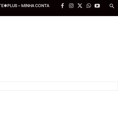
TE✱PLUS – MINHA CONTA