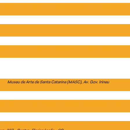
ta, transformando a visita em uma experiência de descoberta, participação e
tista, entre pinturas e desenhos, que podem integrar coleções
arte sua jornada de compreensão e acolhimento da transição de gênero da
Museu de Arte de Santa Catarina (MASC)
, Av. Gov. Irineu
em
orma ciclos da natureza e elementos do jardim em obras tridimensionais entre
 kraft e plástico, as 18 obras pictóricas pertencentes ao acervo da Fundação