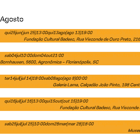
Agosto
Exposição "Algo S
qui
25
jun
(jun 25)
13:00
qui
13
ago
(ago 13)
19:00
Fundação Cultural Badesc
, Rua Visconde de Ouro Preto, 216
cotidianos.
Exposição coletiva "Outras P
sab
04
jul
10:00
dom
04
out
21:00
Bornhausen, 5600, Agronômica – Florianópolis, SC
Exposição "NAU – V
ter
14
jul
(jul 14)
18:00
sab
08
ago
(ago 8)
00:00
Galeria Lama
, Calçadão João Pinto, 198 Centr
costeira e descarte urbano.
Exposição "O Jard
qui
16
jul
(jul 16)
13:00
qui
15
out
(out 15)
19:00
Fundação Cultural Badesc
, Rua Visconde 
delicadeza, matéria e ecologia.
Exposição “Entre 
sab
25
jul
(jul 25)
10:00
dom
28
mar
(mar 28)
18:00
Museu 
Hassis evidenciam a diversidade de materiais explorados pelo artista.