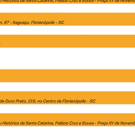
Histórico de Santa Catarina
, Palácio Cruz e Sousa - Praça XV de Novemb
Brincante"
A exposição propõe uma relação ativa com o universo do artis
n, 87 - Itaguaçu, Florianópolis - SC
zando o Amor"
Em “Priorizando o Amor”, Anselmo Arlotta transforma em 
aisagens"
A mostra propõe uma ampliação da ideia tradicional de paisag
im também sonha", de Clara Fernandes
Clara Fernandes transf
de Ouro Preto, 216, no Centro de Florianópolis - SC
o Instante e a Eternidade”
Realizadas em suportes como tela, papel
Histórico de Santa Catarina
, Palácio Cruz e Sousa - Praça XV de Novemb