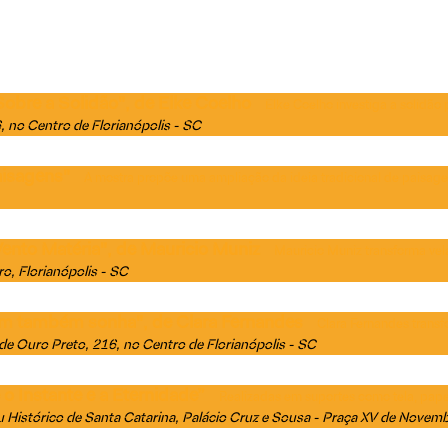
obre a Solidão", de Elke Coelho
Elke Coelho investiga a solidão
, no Centro de Florianópolis - SC
aisagens"
A mostra propõe uma ampliação da ideia tradicional de paisag
ento Matéria", de Mauricio Muniz
Mauricio Muniz transforma vel
o, Florianópolis - SC
im também sonha", de Clara Fernandes
Clara Fernandes transf
de Ouro Preto, 216, no Centro de Florianópolis - SC
o Instante e a Eternidade”
Realizadas em suportes como tela, papel
Histórico de Santa Catarina
, Palácio Cruz e Sousa - Praça XV de Novemb