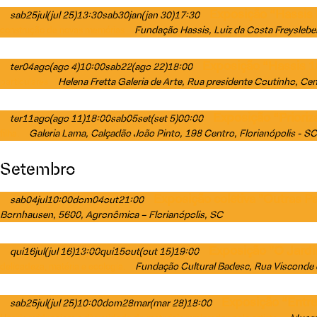
Exposição “Hassis 
sab
25
jul
(jul 25)
13:30
sab
30
jan
(jan 30)
17:30
Fundação Hassis
, Luiz da Costa Freyslebe
construção de novas memórias
Exposição “Hassis 1
ter
04
ago
(ago 4)
10:00
sab
22
(ago 22)
18:00
Helena Fretta Galeria de Arte
, Rua presidente Coutinho, Cen
particulares
Exposição “Priori
ter
11
ago
(ago 11)
18:00
sab
05
set
(set 5)
00:00
Galeria Lama
, Calçadão João Pinto, 198 Centro, Florianópolis - SC
filha.
Setembro
Exposição coletiva "Outras P
sab
04
jul
10:00
dom
04
out
21:00
Bornhausen, 5600, Agronômica – Florianópolis, SC
Exposição "O Jard
qui
16
jul
(jul 16)
13:00
qui
15
out
(out 15)
19:00
Fundação Cultural Badesc
, Rua Visconde 
delicadeza, matéria e ecologia.
Exposição “Entre 
sab
25
jul
(jul 25)
10:00
dom
28
mar
(mar 28)
18:00