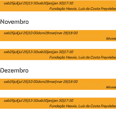
Exposição “Hassis 
sab
25
jul
(jul 25)
13:30
sab
30
jan
(jan 30)
17:30
Fundação Hassis
, Luiz da Costa Freyslebe
construção de novas memórias
Novembro
Exposição “Entre 
sab
25
jul
(jul 25)
10:00
dom
28
mar
(mar 28)
18:00
Museu 
Hassis evidenciam a diversidade de materiais explorados pelo artista.
Exposição “Hassis 
sab
25
jul
(jul 25)
13:30
sab
30
jan
(jan 30)
17:30
Fundação Hassis
, Luiz da Costa Freyslebe
construção de novas memórias
Dezembro
Exposição “Entre 
sab
25
jul
(jul 25)
10:00
dom
28
mar
(mar 28)
18:00
Museu 
Hassis evidenciam a diversidade de materiais explorados pelo artista.
Exposição “Hassis 
sab
25
jul
(jul 25)
13:30
sab
30
jan
(jan 30)
17:30
Fundação Hassis
, Luiz da Costa Freyslebe
construção de novas memórias