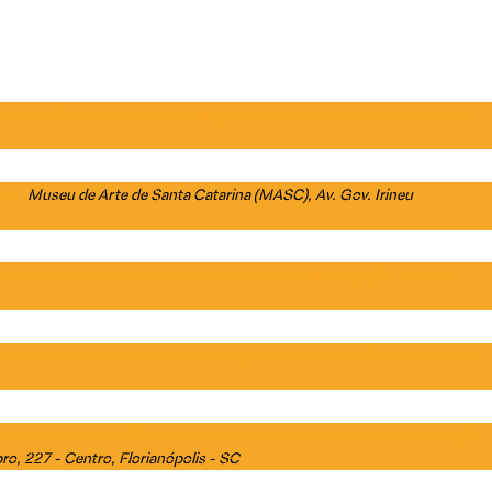
 por meio da repetição, da acumulação e da temporalidade lenta de objetos
Museu de Arte de Santa Catarina (MASC)
, Av. Gov. Irineu
em
as e materiais náuticos descartados em obras sobre navegação, memória
orma ciclos da natureza e elementos do jardim em obras tridimensionais entre
 kraft e plástico, as 18 obras pictóricas pertencentes ao acervo da Fundação
ro, 227 - Centro, Florianópolis - SC