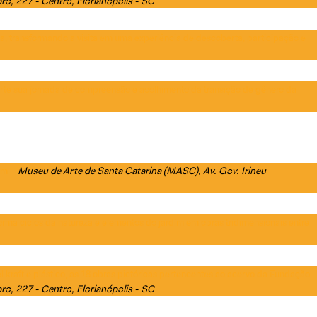
ro, 227 - Centro, Florianópolis - SC
ta, transformando a visita em uma experiência de descoberta, participação e
arte sua jornada de compreensão e acolhimento da transição de gênero da
Museu de Arte de Santa Catarina (MASC)
, Av. Gov. Irineu
em
orma ciclos da natureza e elementos do jardim em obras tridimensionais entre
 kraft e plástico, as 18 obras pictóricas pertencentes ao acervo da Fundação
ro, 227 - Centro, Florianópolis - SC