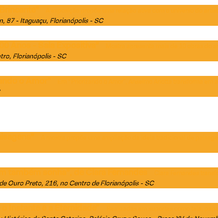
Brincante"
A exposição propõe uma relação ativa com o universo do artis
n, 87 - Itaguaçu, Florianópolis - SC
00 Anos - Sala Expositiva"
Mostra apresenta mais de 10 obras do ar
tro, Florianópolis - SC
zando o Amor"
Em “Priorizando o Amor”, Anselmo Arlotta transforma em 
aisagens"
A mostra propõe uma ampliação da ideia tradicional de paisag
im também sonha", de Clara Fernandes
Clara Fernandes transf
de Ouro Preto, 216, no Centro de Florianópolis - SC
o Instante e a Eternidade”
Realizadas em suportes como tela, papel