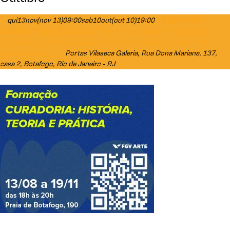
Exposição
qui
13
nov
(nov 13)
09:00
sab
10
out
(out 10)
19:00
coletiva "Fogo Corredor"
Em uma expografia provocante, Fogo
Corredor nasce da reflexão em torno de histórias populares e encantarias
Portas Vilaseca Galeria
, Rua Dona Mariana, 137,
associadas ao fogo.
casa 2, Botafogo, Rio de Janeiro - RJ