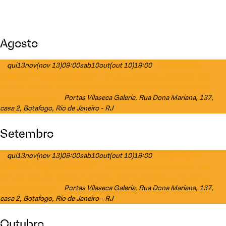
Agosto
Exposição
qui
13
nov
(nov 13)
09:00
sab
10
out
(out 10)
19:00
coletiva "Fogo Corredor"
Em uma expografia provocante, Fogo
Corredor nasce da reflexão em torno de histórias populares e encantarias
Portas Vilaseca Galeria
, Rua Dona Mariana, 137,
associadas ao fogo.
casa 2, Botafogo, Rio de Janeiro - RJ
Setembro
Exposição
qui
13
nov
(nov 13)
09:00
sab
10
out
(out 10)
19:00
coletiva "Fogo Corredor"
Em uma expografia provocante, Fogo
Corredor nasce da reflexão em torno de histórias populares e encantarias
Portas Vilaseca Galeria
, Rua Dona Mariana, 137,
associadas ao fogo.
casa 2, Botafogo, Rio de Janeiro - RJ
Outubro