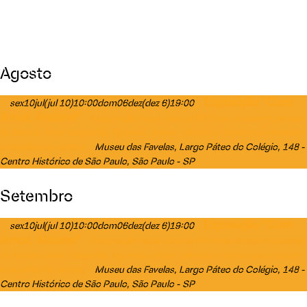
Agosto
Exposição "Com
sex
10
jul
(jul 10)
10:00
dom
06
dez
(dez 6)
19:00
Amor, Alcione"
A exposição reúne mais de 650 itens do acervo pessoal
de Alcione, entre fotografias, figurinos, vídeos, prêmios e objetos que retratam
Museu das Favelas
, Largo Páteo do Colégio, 148 -
a trajetória da cantora
Centro Histórico de São Paulo, São Paulo - SP
Setembro
Exposição "Com
sex
10
jul
(jul 10)
10:00
dom
06
dez
(dez 6)
19:00
Amor, Alcione"
A exposição reúne mais de 650 itens do acervo pessoal
de Alcione, entre fotografias, figurinos, vídeos, prêmios e objetos que retratam
Museu das Favelas
, Largo Páteo do Colégio, 148 -
a trajetória da cantora
Centro Histórico de São Paulo, São Paulo - SP