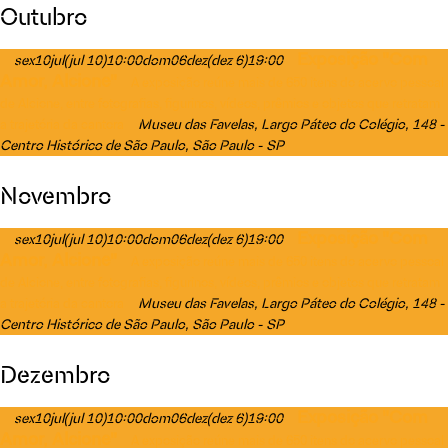
Outubro
Exposição "Com
sex
10
jul
(jul 10)
10:00
dom
06
dez
(dez 6)
19:00
Amor, Alcione"
A exposição reúne mais de 650 itens do acervo pessoal
de Alcione, entre fotografias, figurinos, vídeos, prêmios e objetos que retratam
Museu das Favelas
, Largo Páteo do Colégio, 148 -
a trajetória da cantora
Centro Histórico de São Paulo, São Paulo - SP
Novembro
Exposição "Com
sex
10
jul
(jul 10)
10:00
dom
06
dez
(dez 6)
19:00
Amor, Alcione"
A exposição reúne mais de 650 itens do acervo pessoal
de Alcione, entre fotografias, figurinos, vídeos, prêmios e objetos que retratam
Museu das Favelas
, Largo Páteo do Colégio, 148 -
a trajetória da cantora
Centro Histórico de São Paulo, São Paulo - SP
Dezembro
Exposição "Com
sex
10
jul
(jul 10)
10:00
dom
06
dez
(dez 6)
19:00
Amor, Alcione"
A exposição reúne mais de 650 itens do acervo pessoal