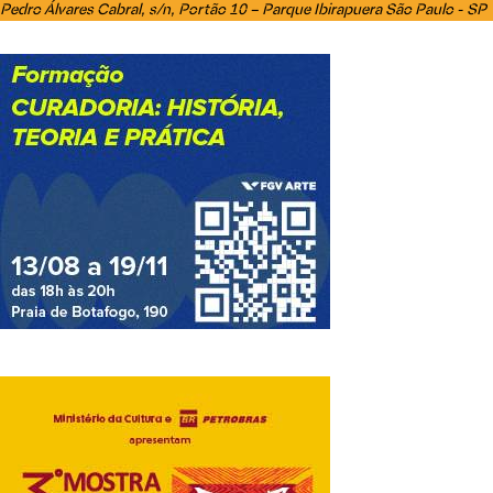
Pedro Álvares Cabral, s/n, Portão 10 – Parque Ibirapuera São Paulo - SP