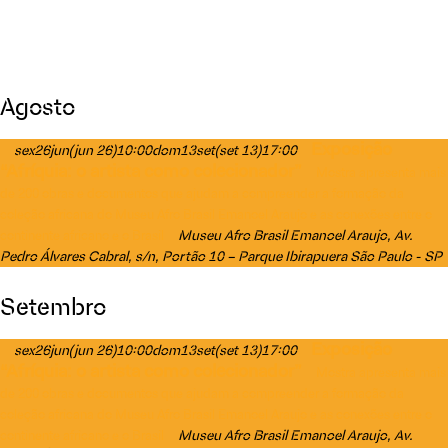
Agosto
Exposição
sex
26
jun
(jun 26)
10:00
dom
13
set
(set 13)
17:00
“Afríquia: o artista como colecionador”
Mostra apresenta mais
de 200 obras e documentos que ajudam a compreender a formação da
coleção africana do Museu Afro Brasil Emanoel Araujo e as conexões entre o
Museu Afro Brasil Emanoel Araujo
, Av.
continente africano e o Brasil
Pedro Álvares Cabral, s/n, Portão 10 – Parque Ibirapuera São Paulo - SP
Setembro
Exposição
sex
26
jun
(jun 26)
10:00
dom
13
set
(set 13)
17:00
“Afríquia: o artista como colecionador”
Mostra apresenta mais
de 200 obras e documentos que ajudam a compreender a formação da
coleção africana do Museu Afro Brasil Emanoel Araujo e as conexões entre o
Museu Afro Brasil Emanoel Araujo
, Av.
continente africano e o Brasil