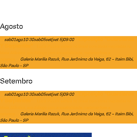
Agosto
Exposição "Guardianas
sab
01
ago
10:30
sab
05
set
(set 5)
09:00
Y Serpientes"
Lucía Pizzani estreia no Brasil com obras inspiradas na
Mata Atlântica, em diálogo com ancestralidade, metamorfose e
Galeria Marilia Razuk
, Rua Jerônimo da Veiga, 62 – Itaim Bibi,
natureza.
São Paulo - SP
Setembro
Exposição "Guardianas
sab
01
ago
10:30
sab
05
set
(set 5)
09:00
Y Serpientes"
Lucía Pizzani estreia no Brasil com obras inspiradas na
Mata Atlântica, em diálogo com ancestralidade, metamorfose e
Galeria Marilia Razuk
, Rua Jerônimo da Veiga, 62 – Itaim Bibi,
natureza.
São Paulo - SP