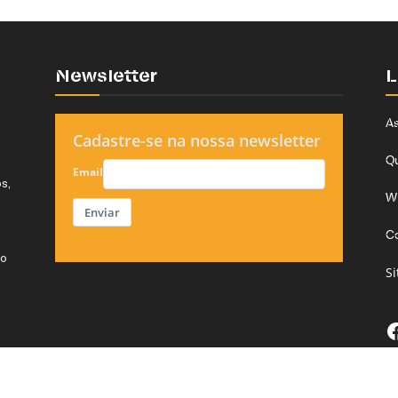
Newsletter
L
As
Cadastre-se na nossa newsletter
Q
Email
s,
W
Enviar
C
do
S
F