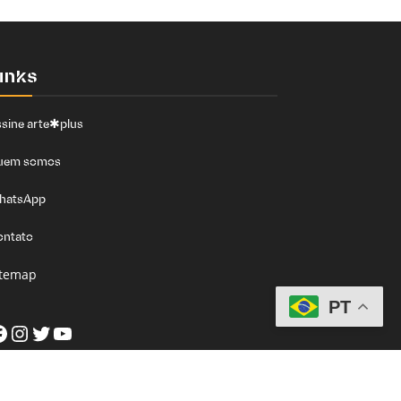
inks
sine arte✱plus
uem somos
hatsApp
ontato
itemap
PT
acebook
Instagram
Twitter
Youtube