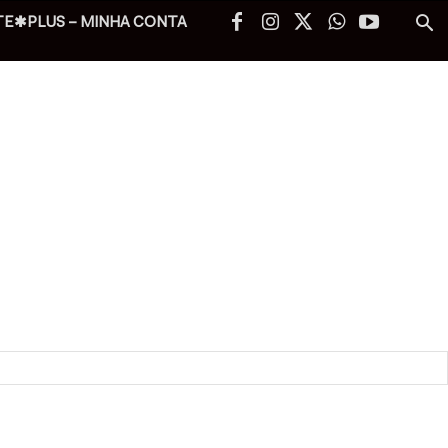
TE✱PLUS – MINHA CONTA