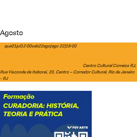
Agosto
Exposição “Roberto
qua
01
jul
12:00
sab
22
ago
(ago 22)
19:00
Burle Marx pelos amigos”
Com caráter imersivo, a mostra reúne
cerca de 150 fotografias, documentos históricos, reproduções cenográficas,
Centro Cultural Correios RJ
,
instalações interativas e ambientes sensoriais
Rua Visconde de Itaboraí, 20, Centro – Corredor Cultural, Rio de Janeiro
- RJ