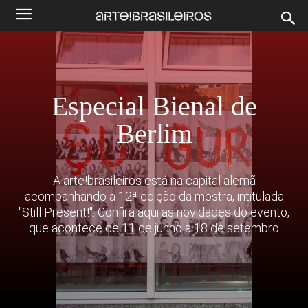
Especial Bienal de
Berlim
A arte!brasileiros está na capital alemã
acompanhando a 12ª edição da mostra, intitulada
"Still Present!". Confira aqui as novidades do evento,
que acontece de 11 de junho a 18 de setembro