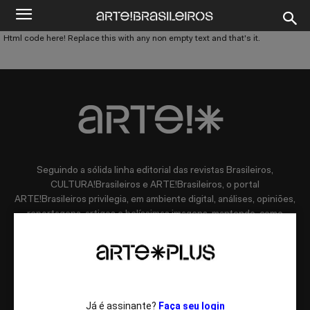
Html code here! Replace this with any non empty text and that's it.
Seguindo a sólida linha editorial das revistas Brasileiros,
CULTURA!Brasileiros e ARTE!Brasileiros, o portal
ARTE!Brasileiros privilegia, em ambiente digital, análises, opiniões,
reportagens, artigos e belíssimas imagens, mantendo, como
sempre, o cuidado com o leitor, com espaço especial dedicado a
vídeos. Você terá acesso a entrevistas com especialistas em arte
contemporânea, comportamento, educação, literatura, filosofia,
psicanálise, política e tecnologia.
Já é assinante?
Faça seu login