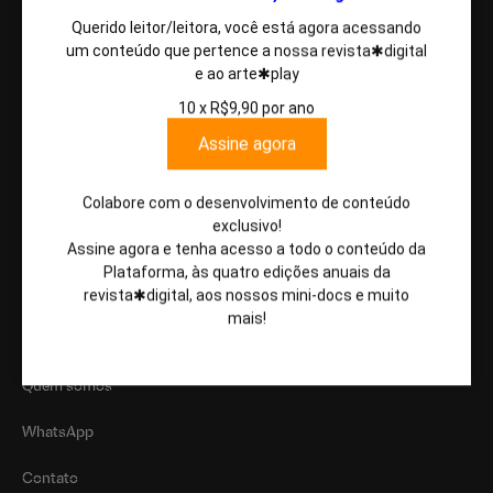
Newsletter
Querido leitor/leitora, você está agora acessando
um conteúdo que pertence a nossa revista✱digital
e ao arte✱play
Cadastre-se na nossa newsletter
10 x R$9,90 por ano
Email
Assine agora
Enviar
Colabore com o desenvolvimento de conteúdo
exclusivo!
Assine agora e tenha acesso a todo o conteúdo da
Plataforma, às quatro edições anuais da
Links
revista✱digital, aos nossos mini-docs e muito
mais!
Assine arte✱plus
Quem somos
WhatsApp
Contato