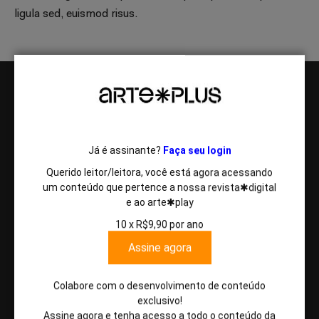
ligula sed, euismod risus.
Já é assinante?
Faça seu login
Seguindo a sólida linha editorial das revistas Brasileiros,
Querido leitor/leitora, você está agora acessando
CULTURA!Brasileiros e ARTE!Brasileiros, o portal
um conteúdo que pertence a nossa revista✱digital
ARTE!Brasileiros privilegia, em ambiente digital, análises, opiniões,
e ao arte✱play
reportagens, artigos e belíssimas imagens, mantendo, como
10 x R$9,90 por ano
sempre, o cuidado com o leitor, com espaço especial dedicado a
vídeos. Você terá acesso a entrevistas com especialistas em arte
Assine agora
contemporânea, comportamento, educação, literatura, filosofia,
psicanálise, política e tecnologia.
Colabore com o desenvolvimento de conteúdo
exclusivo!
Newsletter
Assine agora e tenha acesso a todo o conteúdo da