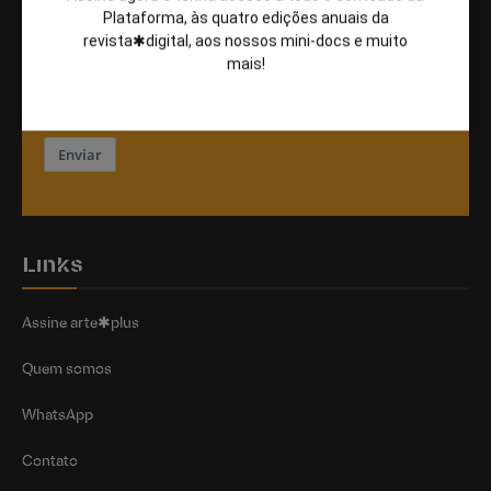
Plataforma, às quatro edições anuais da
revista✱digital, aos nossos mini-docs e muito
Cadastre-se na nossa newsletter
mais!
Email
Enviar
Links
Assine arte✱plus
Quem somos
WhatsApp
Contato