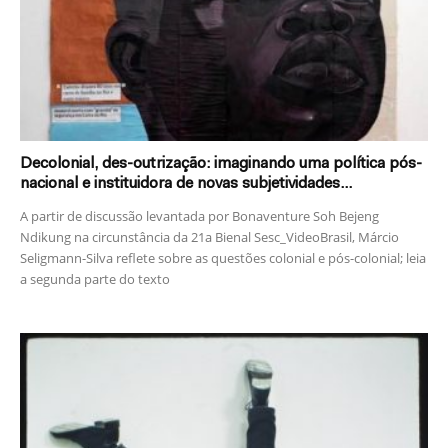
Decolonial, des-outrização: imaginando uma política pós-
nacional e instituidora de novas subjetividades...
A partir de discussão levantada por Bonaventure Soh Bejeng
Ndikung na circunstância da 21a Bienal Sesc_VideoBrasil, Márcio
Seligmann-Silva reflete sobre as questões colonial e pós-colonial; leia
a segunda parte do texto