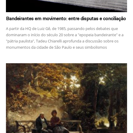
Bandeirantes em movimento: entre disputas e conciliação
A partir da HQ de Luiz Gê, de 1985, passando pelos debates que
dominaram o início do século 20 sobre a "epopeia bandeirante" e a
"pátria paulista", Tadeu Chiarelli aprofunda a discussão sobre os
monumentos da cidade de São Paulo e seus simbolismos