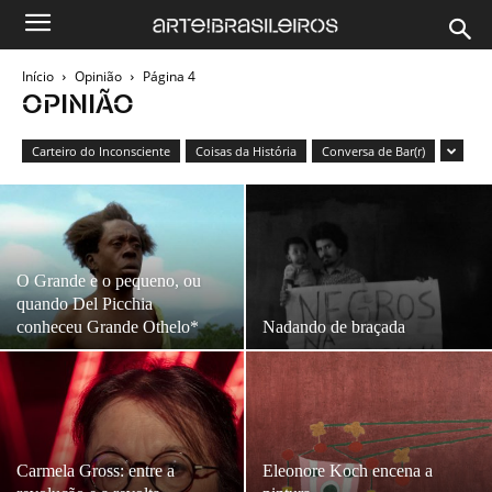
Início
Opinião
Página 4
OPINIÃO
Carteiro do Inconsciente
Coisas da História
Conversa de Bar(r)
O Grande e o pequeno, ou
quando Del Picchia
conheceu Grande Othelo*
Nadando de braçada
Carmela Gross: entre a
Eleonore Koch encena a