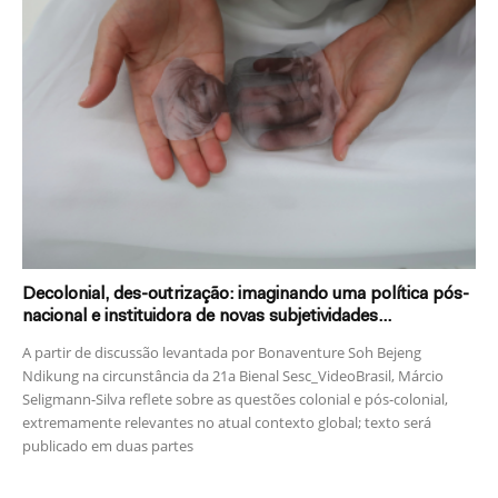
Decolonial, des-outrização: imaginando uma política pós-
nacional e instituidora de novas subjetividades...
A partir de discussão levantada por Bonaventure Soh Bejeng
Ndikung na circunstância da 21a Bienal Sesc_VideoBrasil, Márcio
Seligmann-Silva reflete sobre as questões colonial e pós-colonial,
extremamente relevantes no atual contexto global; texto será
publicado em duas partes