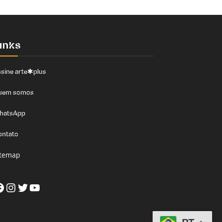
inks
sine arte✱plus
uem somos
hatsApp
ontato
itemap
acebook
Instagram
Twitter
Youtube