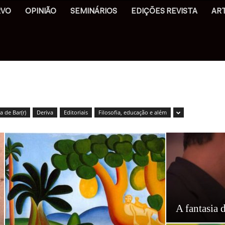
RVO
OPINIÃO
SEMINÁRIOS
EDIÇÕES REVISTA
AR
 de Bar(r)
Deriva
Editoriais
Filosofia, educação e além
A fantasia 