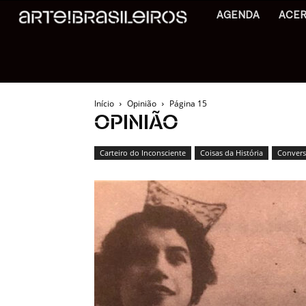
AGENDA
ACE
Início
Opinião
Página 15
OPINIÃO
Carteiro do Inconsciente
Coisas da História
Conversa