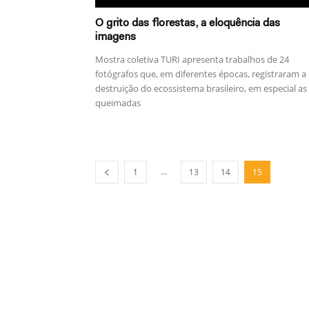
O grito das florestas, a eloquência das
imagens
Mostra coletiva TURI apresenta trabalhos de 24
fotógrafos que, em diferentes épocas, registraram a
destruição do ecossistema brasileiro, em especial as
queimadas
...
1
13
14
15