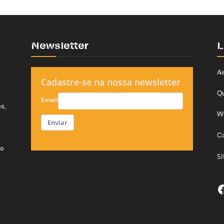
Newsletter
L
As
Cadastre-se na nossa newsletter
Q
Email
s,
W
Enviar
C
do
S
F