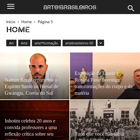
Início
Home
Página 5
HOME
Art
Arte
arte*formação
artebrasileiros-50
Exposição de Lando e
Nathan Braga representa o
Rosana Paste investiga
Espírito Santo na Bienal de
transformações do corpo e da
Gwangju, Coreia do Sul
matéria
Inhotim celebra 20 anos e
convida professores a uma
reflexão crítica sobre seu
Tudo que você não sabia