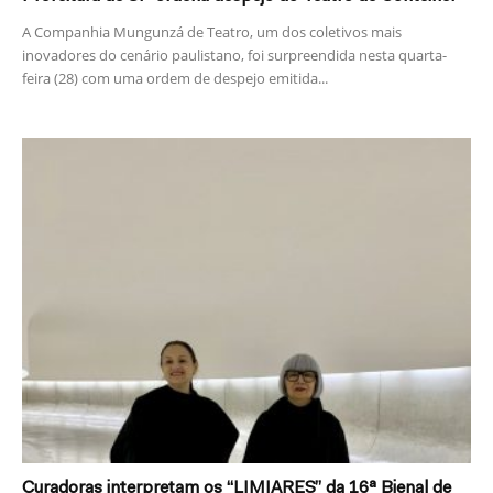
A Companhia Mungunzá de Teatro, um dos coletivos mais
inovadores do cenário paulistano, foi surpreendida nesta quarta-
feira (28) com uma ordem de despejo emitida...
Curadoras interpretam os “LIMIARES” da 16ª Bienal de