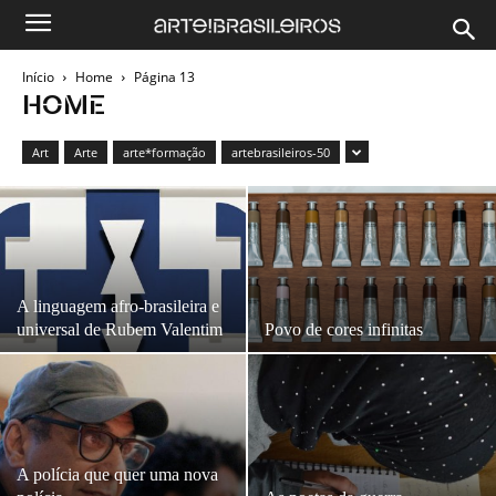
Início
Home
Página 13
HOME
Art
Arte
arte*formação
artebrasileiros-50
A linguagem afro-brasileira e
universal de Rubem Valentim
Povo de cores infinitas
A polícia que quer uma nova